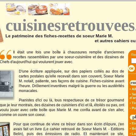
cuisinesretrouvee
Le patrimoine des fiches-recettes de soeur Marie M.
et autres cahiers cu
Il était une fois une boîte à chaussures remplie d'anciennes
Rec
recettes rassemblées par une soeur-cuisinière et des dizaines de
Chefs d'aujourd'hui qui voulurent jouer avec.
D'une écriture appliquée, sur des papiers collés au dos de
cartes postales qu'elle recevait dans son couvent, Soeur Marie
M. notait, patiente, ses façons de cuisine. Fiches-cuisine avant
l'heure. Drôlement inventives malgré la guerre ou les austérités
• A
monacales.
• Sa
d’ar
Pianistes d'ici ou là, tous respectueux de ce trésor gourmand
• T
que je leur montrais, des dizaines de cuisiniers d'ici et lâ, étoilés ou pas, ont
• Po
voulu jouer avec cette boîte que Marie M. me confia avant de s'en aller,
comme on ouvre son coeur.
• E
Pour que continue de vivre ce trésor dans son écrin d'épure, j'en
• B
avais fait un livre (Le cahier retrouvé de Soeur Maris M. - Editions
Belin), puis des émissions de radio. Et maintenant ce site,
• L