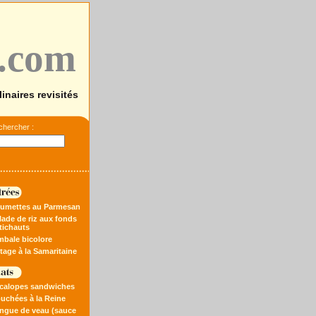
s.com
linaires revisités
hercher :
llumettes au Parmesan
lade de riz aux fonds
tichauts
imbale bicolore
tage à la Samaritaine
scalopes sandwiches
ouchées à la Reine
angue de veau (sauce