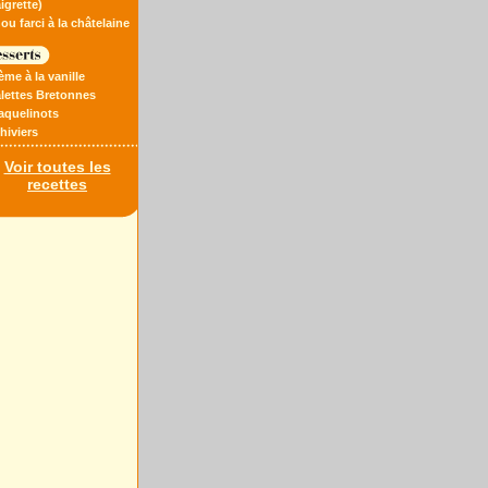
igrette)
ou farci à la châtelaine
ème à la vanille
alettes Bretonnes
raquelinots
thiviers
Voir toutes les
recettes