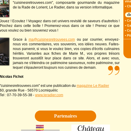
vina
"cuisinesretrouvees.com", composante gourmande du magazine
• Ch
de la Rade de Lorient, Le Radier, dans sa version informatique.
• Cr
Jouez ! Ecoutez ! Voyagez dans cet univers revisité de saveurs d'autrefois !
Piochez dans cette boîte ! Promenez-vous dans ce site ! Prenez ce que
• G
vous voulez ou bien souvenez vous !
• C
• Pi
Grace à
ma@cuisinesretrouvees.com
ou par courrier, envoyez-
nous vos commentaires, vos souvenirs, vos idées neuves. Faites-
nous parvenir, si vous le voulez bien, vos copies d'écrits culinaires
hérités. Variantes aux fiches de Marie M., vos propres trésors
trouveront aussitôt leur place dans ce site. Alors, et avec vous,
jamais ne s'éteindra ce patrimoine savoureux, notre patrimoine, sur
lequel s'épauleront
toujours nos cuisines de demain.
Nicolas Fichot
"cuisinesretrouvees.com" est une publication du
magazine Le Radier
60, grande Rue - 56570 Locmiquélic
Tel : 07-70-39-55-38 -
www.leradier.com
Partenaires